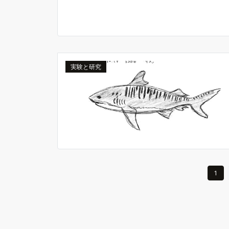
実験と研究
1