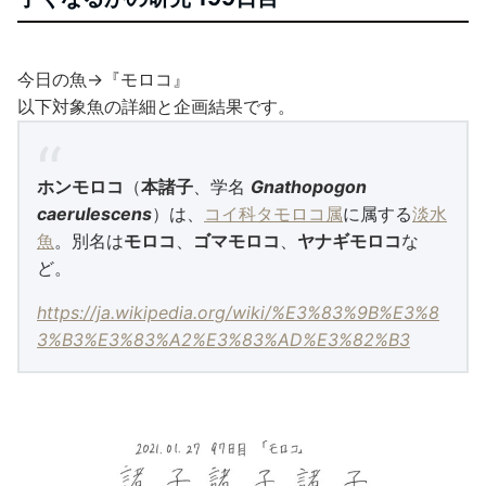
今日の魚→『モロコ』
以下対象魚の詳細と企画結果です。
ホンモロコ
（
本諸子
、学名
Gnathopogon
caerulescens
）は、
コイ科
タモロコ属
に属する
淡水
魚
。別名は
モロコ
、
ゴマモロコ
、
ヤナギモロコ
な
ど。
https://ja.wikipedia.org/wiki/%E3%83%9B%E3%8
3%B3%E3%83%A2%E3%83%AD%E3%82%B3