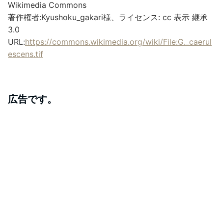
Wikimedia Commons
著作権者:Kyushoku_gakari様、ライセンス: cc 表示 継承
3.0
URL:
https://commons.wikimedia.org/wiki/File:G._caerul
escens.tif
広告です。