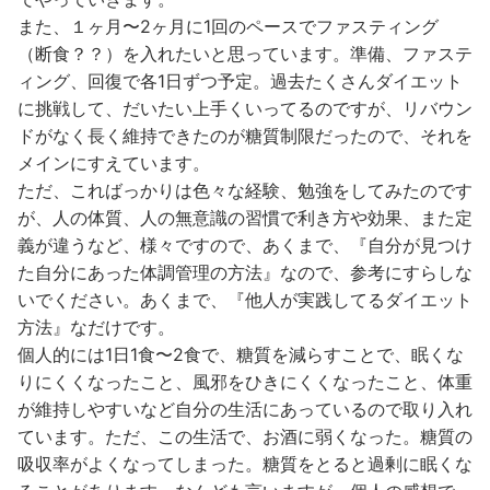
また、１ヶ月〜2ヶ月に1回のペースでファスティング
（断食？？）を入れたいと思っています。準備、ファステ
ィング、回復で各1日ずつ予定。過去たくさんダイエット
に挑戦して、だいたい上手くいってるのですが、リバウン
ドがなく長く維持できたのが糖質制限だったので、それを
メインにすえています。
ただ、こればっかりは色々な経験、勉強をしてみたのです
が、人の体質、人の無意識の習慣で利き方や効果、また定
義が違うなど、様々ですので、あくまで、『自分が見つけ
た自分にあった体調管理の方法』なので、参考にすらしな
いでください。あくまで、『他人が実践してるダイエット
方法』なだけです。
個人的には1日1食〜2食で、糖質を減らすことで、眠くな
りにくくなったこと、風邪をひきにくくなったこと、体重
が維持しやすいなど自分の生活にあっているので取り入れ
ています。ただ、この生活で、お酒に弱くなった。糖質の
吸収率がよくなってしまった。糖質をとると過剰に眠くな