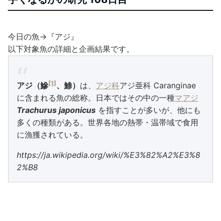
今日の魚→『アジ』
以下対象魚の詳細と企画結果です。
[1]
アジ
（
鰺
、
鯵
）
は、
アジ科
アジ亜科 Caranginae
に含まれる魚の総称。日本ではその中の一種
マアジ
Trachurus japonicus
を指すことが多いが、他にも
多くの種類がある。世界各地の熱帯・温帯域で食用
に漁獲されている。
https://ja.wikipedia.org/wiki/%E3%82%A2%E3%8
2%B8