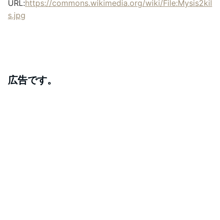
URL:
https://commons.wikimedia.org/wiki/File:Mysis2kil
s.jpg
広告です。