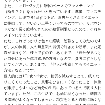
また、１ヶ月〜2ヶ月に1回のペースでファスティング
（断食？？）を入れたいと思っています。準備、ファステ
ィング、回復で各1日ずつ予定。過去たくさんダイエット
に挑戦して、だいたい上手くいってるのですが、リバウン
ドがなく長く維持できたのが糖質制限だったので、それを
メインにすえています。
ただ、こればっかりは色々な経験、勉強をしてみたのです
が、人の体質、人の無意識の習慣で利き方や効果、また定
義が違うなど、様々ですので、あくまで、『自分が見つけ
た自分にあった体調管理の方法』なので、参考にすらしな
いでください。あくまで、『他人が実践してるダイエット
方法』なだけです。
個人的には1日1食〜2食で、糖質を減らすことで、眠くな
りにくくなったこと、風邪をひきにくくなったこと、体重
が維持しやすいなど自分の生活にあっているので取り入れ
ています。ただ、この生活で、お酒に弱くなった。糖質の
吸収率がよくなってしまった。糖質をとると過剰に眠くな