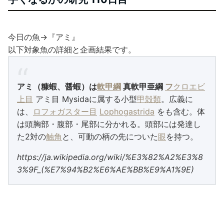
今日の魚→『アミ』
以下対象魚の詳細と企画結果です。
アミ（糠蝦、醤蝦）
は
軟甲綱
真軟甲亜綱
フ
クロエビ
上目
アミ目 Mysidaに属する小型
甲殻類
。広義に
は、
ロフォガスター目
Lophogastrida
をも含む。体
は頭胸部・腹部・尾部に分かれる。頭部には発達し
た2対の
触角
と、可動の柄の先についた
眼
を持つ。
https://ja.wikipedia.org/wiki/%E3%82%A2%E3%8
3%9F_(%E7%94%B2%E6%AE%BB%E9%A1%9E)