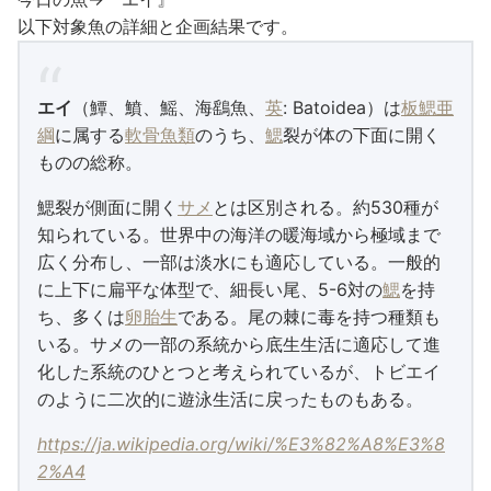
以下対象魚の詳細と企画結果です。
エイ
（鱏、鱝、鰩、海鷂魚、
英
: Batoidea）は
板鰓亜
綱
に属する
軟骨魚類
のうち、
鰓
裂が体の下面に開く
ものの総称。
鰓裂が側面に開く
サメ
とは区別される。約530種が
知られている。世界中の海洋の暖海域から極域まで
広く分布し、一部は淡水にも適応している。一般的
に上下に扁平な体型で、細長い尾、5-6対の
鰓
を持
ち、多くは
卵胎生
である。尾の棘に毒を持つ種類も
いる。サメの一部の系統から底生生活に適応して進
化した系統のひとつと考えられているが、トビエイ
のように二次的に遊泳生活に戻ったものもある。
https://ja.wikipedia.org/wiki/%E3%82%A8%E3%8
2%A4