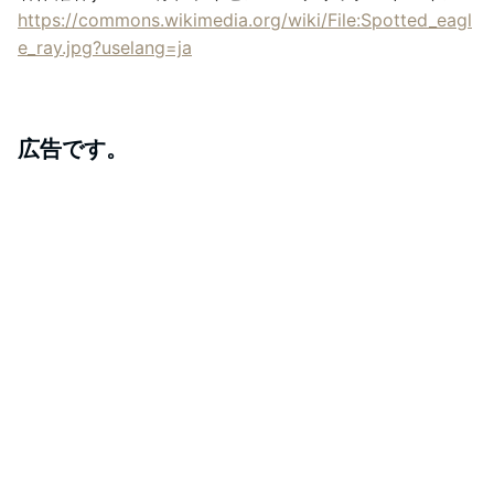
https://commons.wikimedia.org/wiki/File:Spotted_eagl
e_ray.jpg?uselang=ja
広告です。