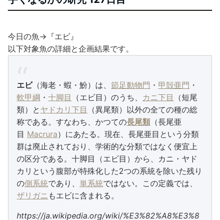
今日の魚→『エビ』
以下対象魚の詳細と企画結果です。
エビ
（海老・蝦・魵）は、
節足動物門
・
甲殻亜門
・
軟甲綱
・
十脚目
（エビ目）のうち、
カニ下目
（短尾
類）と
ヤドカリ下目
（異尾類）以外の全ての種の総
称である。すなわち、かつての
長尾類
（長尾亜
目
Macrura
）にあたる。現在、長尾亜目という分類
群は廃止されており、学術的な分類ではなく便宜上
の区分である。十脚目（エビ目）から、カニ・ヤド
カリという腹部が特殊化した2つの系統を除いた残り
の
側系統
であり、
単系統
ではない。この定義では、
ザリガニ
もエビに含まれる。
https://ja.wikipedia.org/wiki/%E3%82%A8%E3%8