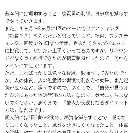
基本的には運動すること、糖質量の制限、食事数を減らす
でやっていきます。
また、１ヶ月〜2ヶ月に1回のペースでファスティング
（断食？？）を入れたいと思っています。準備、ファステ
ィング、回復で各1日ずつ予定。過去たくさんダイエット
に挑戦して、だいたい上手くいってるのですが、リバウン
ドがなく長く維持できたのが糖質制限だったので、それを
メインにすえています。
ただ、こればっかりは色々な経験、勉強をしてみたのです
が、人の体質、人の無意識の習慣で利き方や効果、また定
義が違うなど、様々ですので、あくまで、『自分が見つけ
た自分にあった体調管理の方法』なので、参考にすらしな
いでください。あくまで、『他人が実践してるダイエット
方法』なだけです。
個人的には1日1食〜2食で、糖質を減らすことで、眠くな
りにくくなったこと、風邪をひきにくくなったこと、体重
が維持しやすいなど自分の生活にあっているので取り入れ