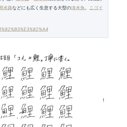
用水路
などにも広く生息する大型の
淡水魚
。
ニゴイ
i/%E3%82%B3%E3%82%A4