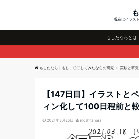
現在はイラスト
もしたならとは
もしたなら｜もし、〇〇してみたならの研究
実験と研究
【147日目】イラストと
ィン化して100日程前と
2021年3月25日
moshitanara