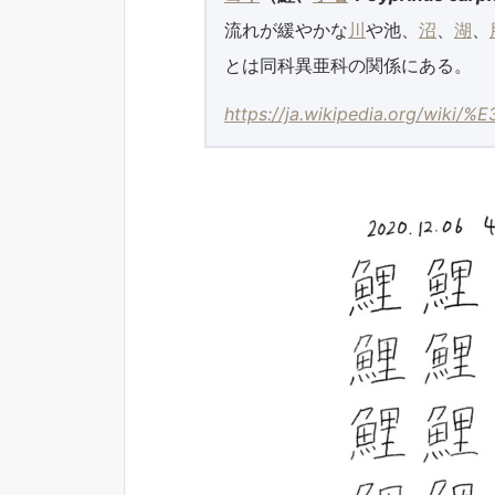
流れが緩やかな
川
や池、
沼
、
湖
、
とは同科異亜科の関係にある。
https://ja.wikipedia.org/wik