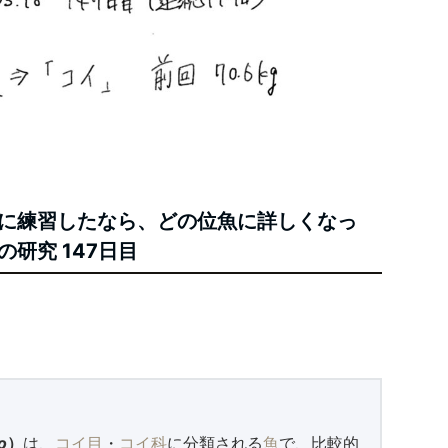
に練習したなら、どの位魚に詳しくなっ
研究 147日目
o
）
は、
コイ目
・
コイ科
に分類される
魚
で、比較的