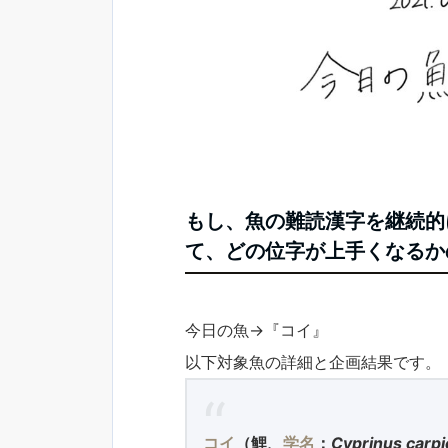
もし、魚の難読漢字を継続的
て、どの位字が上手くなるかの
今日の魚→『コイ』
以下対象魚の詳細と企画結果です。
コイ
（
鯉
、
学名
：
Cyprinus carpi