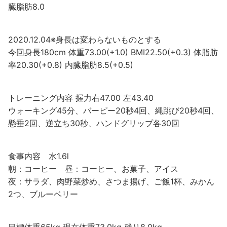
臓脂肪8.0
2020.12.04※身長は変わらないものとする
今回身長180cm 体重73.00(+1.0) BMI22.50(+0.3) 体脂肪
率20.30(+0.8) 内臓脂肪8.5(+0.5)
トレーニング内容 握力右47.00 左43.40
ウォーキング45分、バーピー20秒4回、縄跳び20秒4回、
懸垂2回、逆立ち30秒、ハンドグリップ各30回
食事内容 水1.6l
朝：コーヒー 昼：コーヒー、お菓子、アイス
夜：サラダ、肉野菜炒め、さつま揚げ、ご飯1杯、みかん
2つ、ブルーベリー
目標体重65kg 現在体重73.0kg 残り8.0kg