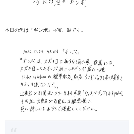
本日の魚は『ギンポ』→宝、䲁です。