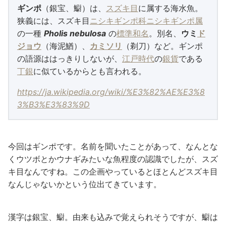
ギンポ
（銀宝、䲁）は、
スズキ目
に属する海水魚。
狭義には、スズキ目
ニシキギンポ科
ニシキギンポ属
の一種
Pholis nebulosa
の
標準和名
。別名、
ウミ
ド
ジョウ
（海泥鰌）、
カミソリ
（剃刀）など。ギンポ
の語源ははっきりしないが、
江戸時代
の
銀貨
である
丁銀
に似ているからとも言われる。
https://ja.wikipedia.org/wiki/%E3%82%AE%E3%8
3%B3%E3%83%9D
今回はギンポです。名前を聞いたことがあって、なんとな
くウツボとかウナギみたいな魚程度の認識でしたが、スズ
キ目なんですね。この企画やっているとほとんどスズキ目
なんじゃないかという位出てきています。
漢字は銀宝、䲁。由来も込みで覚えられそうですが、䲁は