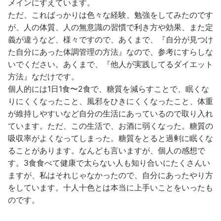
メインにすえています。
ただ、こればっかりは色々な経験、勉強をしてみたのです
が、人の体質、人の無意識の習慣で利き方や効果、また定
義が違うなど、様々ですので、あくまで、『自分が見つけ
た自分にあった体調管理の方法』なので、参考にすらしな
いでください。あくまで、『他人が実践してるダイエット
方法』なだけです。
個人的には1日1食〜2食で、糖質を減らすことで、眠くな
りにくくなったこと、風邪をひきにくくなったこと、体重
が維持しやすいなど自分の生活にあっているので取り入れ
ています。ただ、この生活で、お酒に弱くなった。糖質の
吸収率がよくなってしまった。糖質をとると過剰に眠くな
ることがあります。なんども言いますが、個人の感想で
す。3食食べて健康で太らない人も知り合いにたくさんい
ますが、私はそれじゃなかったので、自分にあったやり方
をしています。十人十色とは本当に上手いことをいったも
のです。