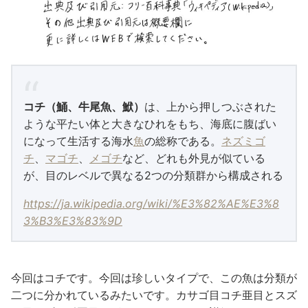
コチ
（鯒、牛尾魚、鮲）
は、上から押しつぶされた
ような平たい体と大きなひれをもち、海底に腹ばい
になって生活する海水
魚
の総称である。
ネズミゴ
チ
、
マゴチ
、
メゴチ
など、どれも外見が似ている
が、目のレベルで異なる2つの分類群から構成される
https://ja.wikipedia.org/wiki/%E3%82%AE%E3%8
3%B3%E3%83%9D
今回はコチです。今回は珍しいタイプで、この魚は分類が
二つに分かれているみたいです。カサゴ目コチ亜目とスズ