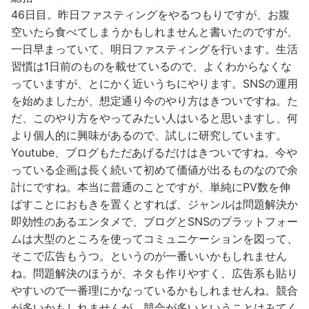
46日目。昨日ファスティングをやるつもりですが、お腹
空いたら食べてしまうかもしれませんと書いたのですが、
一日早まっていて、明日ファスティングを行います。生活
習慣は1日前のものを載せているので、よくわからなくな
っていますが、とにかく近いうちにやります。SNSの運用
を始めましたが、想定通り今のやり方はきついですね。た
だ、このやり方をやってみたい人はいると思いますし、何
より個人的に興味があるので、試しに研究しています。
Youtube、ブログもただあげるだけはきついですね。今や
っている企画は長く続いて初めて価値が出るものなので余
計にですね。本当に普通のことですが、単純にPV数を伸
ばすことにおもきを置くとすれば、ジャンルは問題解決か
即効性のあるエンタメで、ブログとSNSのプラットフォー
ムは大型のところを使ってコミュニケーションを図って、
そこで広告もうつ。というのが一番いいかもしれません
ね。問題解決のほうが、ネタも作りやすく、広告系も貼り
やすいので一番理にかなっているかもしれませんね。競合
が多いかもしれませんが、競合が多いということはみてく