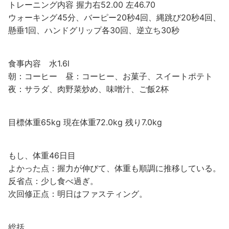
トレーニング内容 握力右52.00 左46.70
ウォーキング45分、バーピー20秒4回、縄跳び20秒4回、
懸垂1回、ハンドグリップ各30回、逆立ち30秒
食事内容 水1.6l
朝：コーヒー 昼：コーヒー、お菓子、スイートポテト
夜：サラダ、肉野菜炒め、味噌汁、ご飯2杯
目標体重65kg 現在体重72.0kg 残り7.0kg
もし、体重46日目
よかった点：握力が伸びて、体重も順調に推移している。
反省点：少し食べ過ぎ。
次回修正点：明日はファスティング。
総括