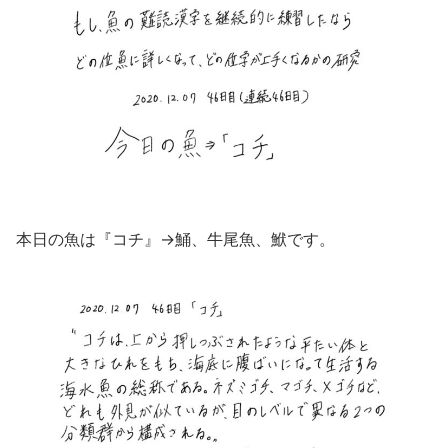
本日の魚は『コチ』→鯒、牛尾魚、鮲です。