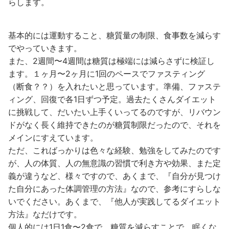
らします。
基本的には運動すること、糖質量の制限、食事数を減らす
でやっていきます。
また、2週間〜4週間は糖質は極端には減らさずに検証し
ます。１ヶ月〜2ヶ月に1回のペースでファスティング
（断食？？）を入れたいと思っています。準備、ファステ
ィング、回復で各1日ずつ予定。過去たくさんダイエット
に挑戦して、だいたい上手くいってるのですが、リバウン
ドがなく長く維持できたのが糖質制限だったので、それを
メインにすえています。
ただ、こればっかりは色々な経験、勉強をしてみたのです
が、人の体質、人の無意識の習慣で利き方や効果、また定
義が違うなど、様々ですので、あくまで、『自分が見つけ
た自分にあった体調管理の方法』なので、参考にすらしな
いでください。あくまで、『他人が実践してるダイエット
方法』なだけです。
個人的には1日1食〜2食で、糖質を減らすことで、眠くな