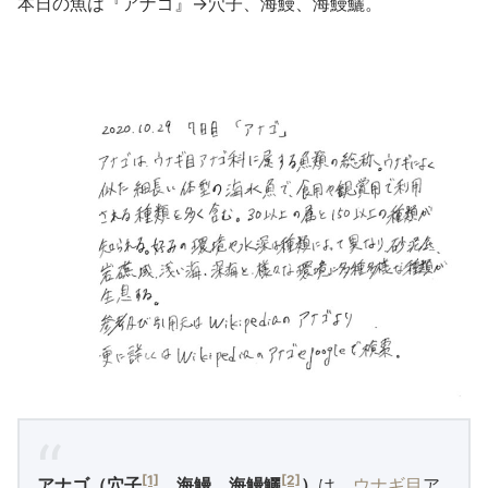
本日の魚は『アナゴ』→穴子、海鰻、海鰻鱺。
[1]
[2]
アナゴ
（穴子
、海鰻、海鰻鱺
）
は、
ウナギ目
ア