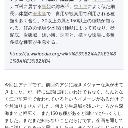
[3]
ナゴ科に属する
魚類
の総称
。
ウナギ
によく似た細
長い体型の
海水魚
で、食用や観賞用で利用される種
類を多く含む。30以上の属と150以上の種類が知ら
れる。好みの環境や水深は種類によって異なり、砂
泥底、岩礁域、浅い海、
深海
と、様々な環境に多種
多様な種類が生息する。
https://ja.wikipedia.org/wiki/%E3%82%A2%E3%8
3%8A%E3%82%B4
今回はアナゴです。前回のアジに続きメジャーな魚が出て
きました。が、特に生態に詳しいわけでもなく、なんとな
く江戸前寿司で食われているというイメージがあるだけで
全然知りませんでした。何より生息域が浅いところから深
海までと幅広く、また150も種があると聞いてびっくりし
ました。まだまだ知らないことだらけです。企画を通して
魚に詳しくなるかと思いましたが、そんなレベルじゃない