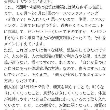
を減らすでやっていきます。
また、2週間〜4週間は糖質は極端には減らさずに検証し
ます。１ヶ月〜2ヶ月に1回のペースでファスティング
（断食？？）を入れたいと思っています。準備、ファステ
ィング、回復で各1日ずつ予定。過去たくさんダイエット
に挑戦して、だいたい上手くいってるのですが、リバウン
ドがなく長く維持できたのが糖質制限だったので、それを
メインにすえています。
ただ、こればっかりは色々な経験、勉強をしてみたのです
が、人の体質、人の無意識の習慣で利き方や効果、また定
義が違うなど、様々ですので、あくまで、『自分が見つけ
た自分にあった体調管理の方法』なので、参考にすらしな
いでください。あくまで、『他人が実践してるダイエット
方法』なだけです。
個人的には1日1食〜2食で、糖質を減らすことで、眠くな
りにくくなったこと、風邪をひきにくくなったこと、体重
が維持しやすいなど自分の生活にあっているので取り入れ
ています。ただ、この生活で、お酒に弱くなった。糖質の