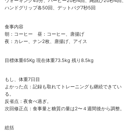
ウォーキング45分、バーピー20秒4回、縄跳び20秒4回、
ハンドグリップ各50回、デットバグ7秒5回
食事内容
朝：コーヒー 昼：コーヒー、唐揚げ
夜：カレー、ナン2枚、唐揚げ、アイス
目標体重65Kg 現在体重73.5kg 残り8.5kg
もし、体重7日目
よかった点：記録も取れてトレーニングも継続できてい
る。
反省点：夜食べ過ぎ。
次回修正点：食事量と糖質の量は2〜４週間後から調整。
総括