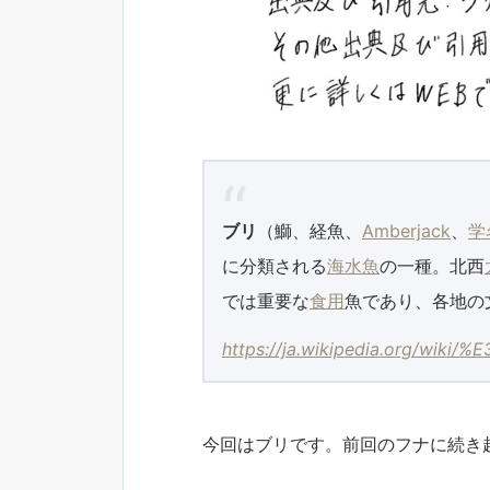
ブリ
（鰤、経魚、
Amberjack
、
学
に分類される
海水魚
の一種。北西
では重要な
食用
魚であり、各地の
https://ja.wikipedia.org/wik
今回はブリです。前回のフナに続き