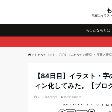
現在はイラスト
もしたならとは
もしたなら｜もし、〇〇してみたならの研究
実験と研究
【84日目】イラスト・字
ィン化してみた。【ブロ
2021年1月22日
moshitanara