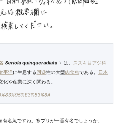
名
Seriola quinqueradiata
）は、
スズキ目
アジ科
太平洋
に生息する
回遊
性の大型
肉食魚
である。
日本
文化や産業に深く関わる。
i/%E3%83%95%E3%83%8A
超有名魚ですね。寒ブリが一番有名でしょうか。