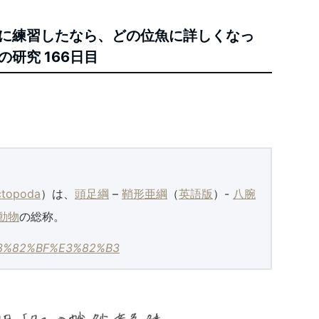
に練習したなら、どの位魚に詳しくなっ
研究 166日目
ctopoda
）は、
頭足綱
–
鞘形亜綱
（
英語版
）-
八腕
動物
の総称。
i/%E3%82%BF%E3%82%B3