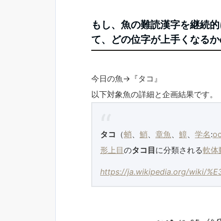
もし、魚の難読漢字を継続的
て、どの位字が上手くなるかの
今日の魚→『タコ』
以下対象魚の詳細と企画結果です。
タコ
（
蛸
、
鮹
、
章魚
、
鱆
、
学名
:
o
形上目
の
タコ目
に分類される
軟体
https://ja.wikipedia.org/wik