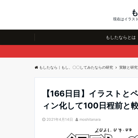
現在はイラスト
もしたならとは
もしたなら｜もし、〇〇してみたならの研究
実験と研究
【166日目】イラストと
ィン化して100日程前と
2021年4月14日
moshitanara