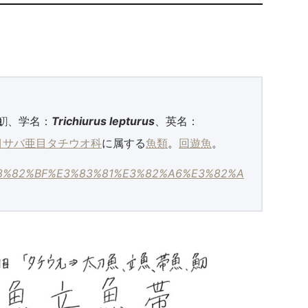
魛、学名：
Trichiurus lepturus
、英名：
目
サバ亜目
タチウオ科
に属する
魚類
。
回遊魚
。
iki/%E3%82%BF%E3%83%81%E3%82%A6%E3%82%A