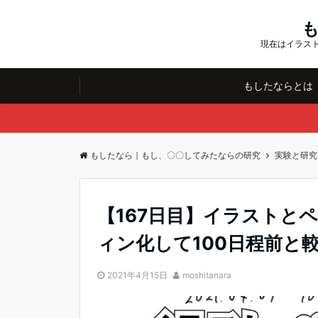
現在はイラスト
もしたならとは
もしたなら｜もし、〇〇してみたならの研究
実験と研究
【167日目】イラストと
ィン化して100日程前と
2021年4月15日
moshitanara