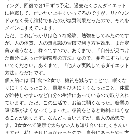
ィング、回復で各1日ずつ予定。過去たくさんダイエット
に挑戦して、だいたい上手くいってるのですが、リバウン
ドがなく長く維持できたのが糖質制限だったので、それを
メインにすえています。
ただ、こればっかりは色々な経験、勉強をしてみたのです
が、人の体質、人の無意識の習慣で利き方や効果、また定
義が違うなど、様々ですので、あくまで、『自分が見つけ
た自分にあった体調管理の方法』なので、参考にすらしな
いでください。あくまで、『他人が実践してるダイエット
方法』なだけです。
個人的には1日1食〜2食で、糖質を減らすことで、眠くな
りにくくなったこと、風邪をひきにくくなったこと、体重
が維持しやすいなど自分の生活にあっているので取り入れ
ています。ただ、この生活で、お酒に弱くなった。糖質の
吸収率がよくなってしまった。糖質をとると過剰に眠くな
ることがあります。なんども言いますが、個人の感想で
す。3食食べて健康で太らない人も知り合いにたくさんい
ますが、私はそれじゃなかったので、自分にあったやり方